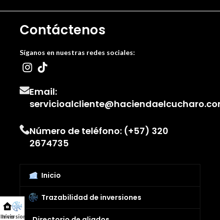
Contáctenos
Síganos en nuestras redes sociales:
Email:
servicioalcliente@haciendaelcucharo.c
Número de teléfono: (+57) 320
2674735
Inicio
Trazabilidad de inversiones
Inicio
Inversiones
Directorio de aliados